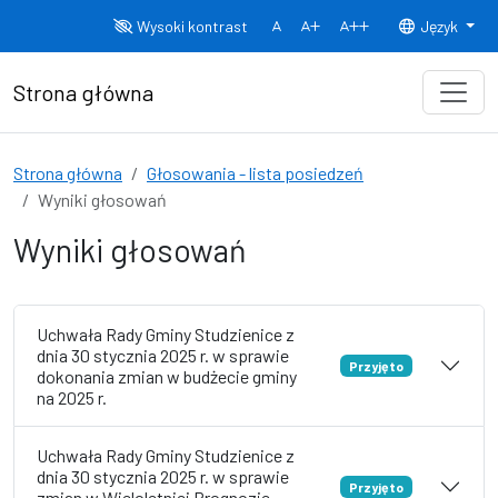
Przejdź do treści
Wysoki kontrast
Język
Normalny rozmiar czcionki
Rozmiar czcionki 150%
Rozmiar czcionki
Strona główna
Strona główna
Głosowania - lista posiedzeń
Wyniki głosowań
Wyniki głosowań
Uchwała Rady Gminy Studzienice z
dnia 30 stycznia 2025 r. w sprawie
Przyjęto
dokonania zmian w budżecie gminy
na 2025 r.
Uchwała Rady Gminy Studzienice z
dnia 30 stycznia 2025 r. w sprawie
Przyjęto
zmian w Wieloletniej Prognozie