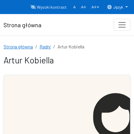
Przejdź do treści
Wysoki kontrast
Język
Normalny rozmiar czcionki
Rozmiar czcionki 150%
Rozmiar czcionki
Strona główna
Strona główna
Radni
Artur Kobiella
Artur Kobiella