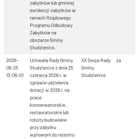
zabytków lub gminnej
ewidencji zabytków w
ramach Rządowego
Programu Odbudowy
Zabytków na
obszarze Gminy
Studzienice.
2026-
Uchwała Rady Gminy
XX Sesja Rady
za
06-25
Studzienice z dnia 25
Gminy
13:06:01
czerwca 2026 r. w
Studzienice
sprawie udzielenia
dotacji w 2026 r. na
prace
konserwatorskie,
restauratorskie lub
roboty budowlane
przy zabytku
wpisanym do rejestru