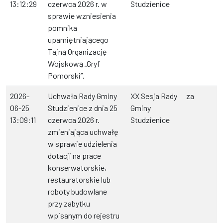
13:12:29
czerwca 2026 r. w
Studzienice
sprawie wzniesienia
pomnika
upamiętniającego
Tajną Organizację
Wojskową „Gryf
Pomorski”.
2026-
Uchwała Rady Gminy
XX Sesja Rady
za
06-25
Studzienice z dnia 25
Gminy
13:09:11
czerwca 2026 r.
Studzienice
zmieniająca uchwałę
w sprawie udzielenia
dotacji na prace
konserwatorskie,
restauratorskie lub
roboty budowlane
przy zabytku
wpisanym do rejestru