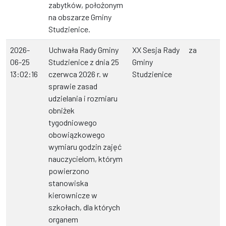
zabytków, położonym
na obszarze Gminy
Studzienice.
2026-
Uchwała Rady Gminy
XX Sesja Rady
za
06-25
Studzienice z dnia 25
Gminy
13:02:16
czerwca 2026 r. w
Studzienice
sprawie zasad
udzielania i rozmiaru
obniżek
tygodniowego
obowiązkowego
wymiaru godzin zajęć
nauczycielom, którym
powierzono
stanowiska
kierownicze w
szkołach, dla których
organem