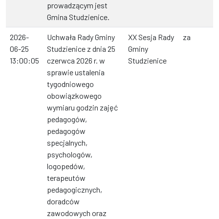
prowadzącym jest
Gmina Studzienice.
2026-
Uchwała Rady Gminy
XX Sesja Rady
za
06-25
Studzienice z dnia 25
Gminy
13:00:05
czerwca 2026 r. w
Studzienice
sprawie ustalenia
tygodniowego
obowiązkowego
wymiaru godzin zajęć
pedagogów,
pedagogów
specjalnych,
psychologów,
logopedów,
terapeutów
pedagogicznych,
doradców
zawodowych oraz