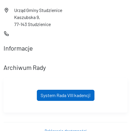
Urząd Gminy Studzienice
Kaszubska 9,
77-143 Studzienice
Informacje
Archiwum Rady
System Rada VIII kadencji
Deklaracja dostępności