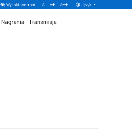
Wysoki kontrast
Język
Normalny rozmiar czcionki
Rozmiar czcionki 150%
Rozmiar czcionki 200%
Nagrania
Transmisja